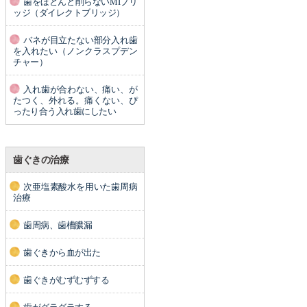
歯をほとんど削らないMIブリ
ッジ（ダイレクトブリッジ）
バネが目立たない部分入れ歯
を入れたい（ノンクラスプデン
チャー）
入れ歯が合わない、痛い、が
たつく、外れる。痛くない、ぴ
ったり合う入れ歯にしたい
歯ぐきの治療
次亜塩素酸水を用いた歯周病
治療
歯周病、歯槽膿漏
歯ぐきから血が出た
歯ぐきがむずむずする